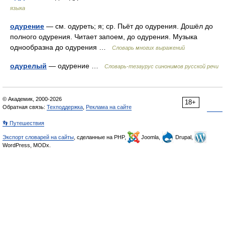
языка
одурение
— см. одуреть; я; ср. Пьёт до одурения. Дошёл до
полного одурения. Читает запоем, до одурения. Музыка
однообразна до одурения …
Словарь многих выражений
одурелый
— одурение …
Словарь-тезаурус синонимов русской речи
© Академик, 2000-2026
18+
Обратная связь:
Техподдержка
,
Реклама на сайте
👣 Путешествия
Экспорт словарей на сайты
, сделанные на PHP,
Joomla,
Drupal,
WordPress, MODx.