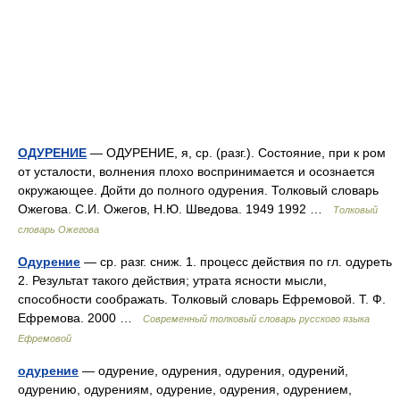
ОДУРЕНИЕ
— ОДУРЕНИЕ, я, ср. (разг.). Состояние, при к ром
от усталости, волнения плохо воспринимается и осознается
окружающее. Дойти до полного одурения. Толковый словарь
Ожегова. С.И. Ожегов, Н.Ю. Шведова. 1949 1992 …
Толковый
словарь Ожегова
Одурение
— ср. разг. сниж. 1. процесс действия по гл. одуреть
2. Результат такого действия; утрата ясности мысли,
способности соображать. Толковый словарь Ефремовой. Т. Ф.
Ефремова. 2000 …
Современный толковый словарь русского языка
Ефремовой
одурение
— одурение, одурения, одурения, одурений,
одурению, одурениям, одурение, одурения, одурением,