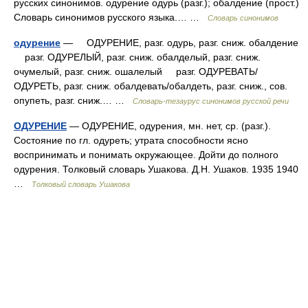
русских синонимов. одурение одурь (разг.); обалдение (прост.)
Словарь синонимов русского языка.… …
Словарь синонимов
одурение
— ОДУРЕНИЕ, разг. одурь, разг. сниж. обалдение
разг. ОДУРЕЛЫЙ, разг. сниж. обалделый, разг. сниж.
очумелый, разг. сниж. ошалелый разг. ОДУРЕВАТЬ/
ОДУРЕТЬ, разг. сниж. обалдевать/обалдеть, разг. сниж., сов.
опупеть, разг. сниж.… …
Словарь-тезаурус синонимов русской речи
ОДУРЕНИЕ
— ОДУРЕНИЕ, одурения, мн. нет, ср. (разг.).
Состояние по гл. одуреть; утрата способности ясно
воспринимать и понимать окружающее. Дойти до полного
одурения. Толковый словарь Ушакова. Д.Н. Ушаков. 1935 1940
…
Толковый словарь Ушакова