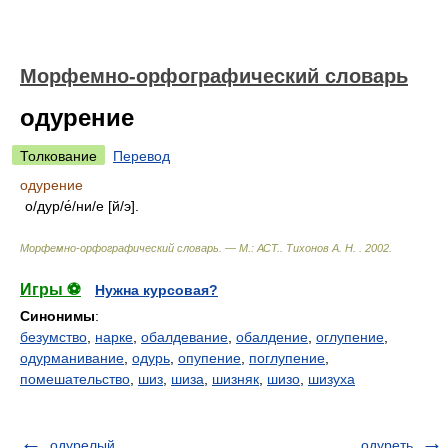
Морфемно-орфографический словарь
одурение
Толкование
Перевод
одурение
о/дур/е́/ни/е [й/э].
Морфемно-орфографический словарь. — М.: АСТ.
.
Тихонов А. Н.
.
2002
.
Игры ⚽
Нужна курсовая?
Синонимы
:
безумство
,
нарке
,
обалдевание
,
обалдение
,
оглупение
,
одурманивание
,
одурь
,
опупение
,
поглупение
,
помешательство
,
шиз
,
шиза
,
шизняк
,
шизо
,
шизуха
одурелый
одуреть